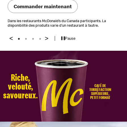
Commander maintenant
Dans les restaurants McDonald’s du Canada participants. La
disponibilité des produits varie d’un restaurant à l’autre.
<
>
Pause
1
2
3
4
1
Riche,
velouté,
$
CAFÉ DE
TORRÉFACTION
savoureux.
SUPÉRIEURE,
PETIT FORMAT
PLUS
TAXES